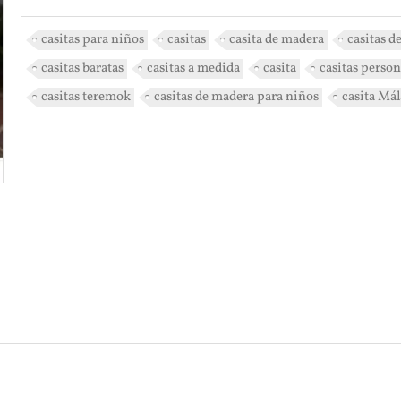
casitas para niños
casitas
casita de madera
casitas d
casitas baratas
casitas a medida
casita
casitas person
casitas teremok
casitas de madera para niños
casita Má