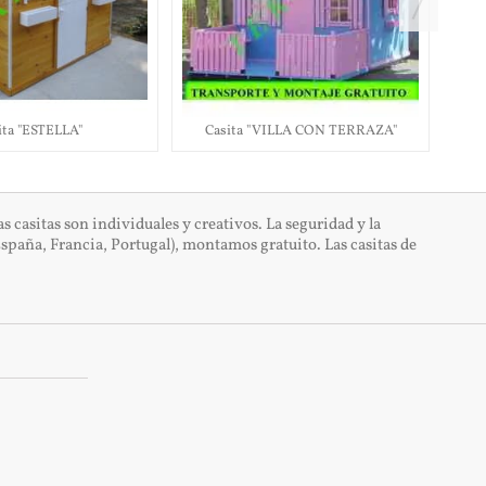
ita "ESTELLA"
Casita "VILLA CON TERRAZA"
casitas son individuales y creativos. La seguridad y la
spaña, Francia, Portugal), montamos gratuito. Las casitas de