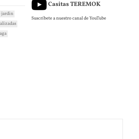
Casitas TEREMOK
e jardin
Suscríbete a nuestro canal de YouTube
alizadas
laga