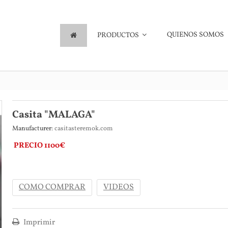
QUIENOS SOMOS
PRODUCTOS
Casita "MALAGA"
Manufacturer:
casitasteremok.com
PRECIO 1100€
COMO COMPRAR
VIDEOS
Imprimir