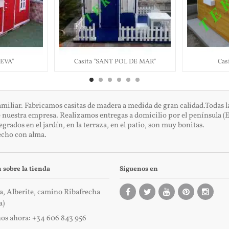
UEVA"
Casita "SANT POL DE MAR"
Cas
iar. Fabricamos casitas de madera a medida de gran calidad.Todas las 
e nuestra empresa. Realizamos entregas a domicilio por el península (E
ados en el jardín, en la terraza, en el patio, son muy bonitas.
cho con alma.
 sobre la tienda
Síguenos en
a, Alberite, camino Ribafrecha
a)
os ahora:
+34 606 843 956