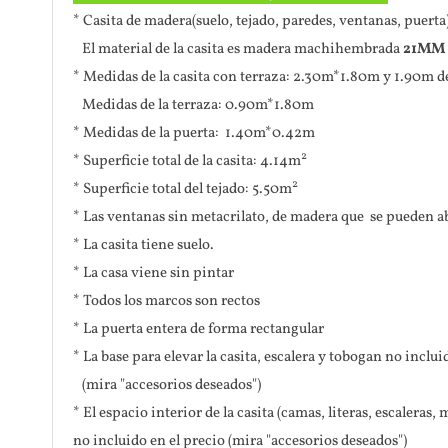
*
Casita de madera(suelo, tejado, paredes, ventanas, puerta
El material de la casita es madera machihembrada
21MM
* Medidas de la casita con terraza: 2.30m*1.80m y 1.90m d
Medidas de la terraza: 0.90m*1.80m
* Medidas de la puerta: 1.40m*0.42m
2
* Superficie total de la casita: 4.14m
2
* Superficie total del tejado: 5.50m
* Las ventanas sin metacrilato, de madera que se pueden a
* La casita tiene suelo.
* La casa viene sin pintar
* Todos los marcos son rectos
* La puerta entera de forma rectangular
* La base para elevar la casita, escalera y tobogan no inclui
(mira "accesorios deseados")
* El espacio interior de la casita (camas, literas, escaleras, 
no incluido en el precio (mira "accesorios deseados")