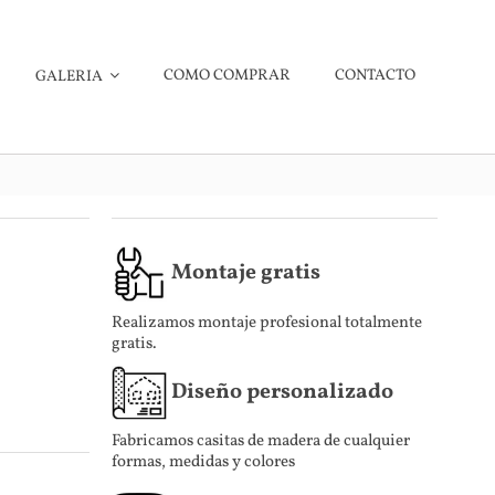
COMO COMPRAR
CONTACTO
GALERIA
Montaje gratis
Realizamos montaje profesional totalmente
gratis.
Diseño personalizado
Fabricamos casitas de madera de cualquier
formas, medidas y colores