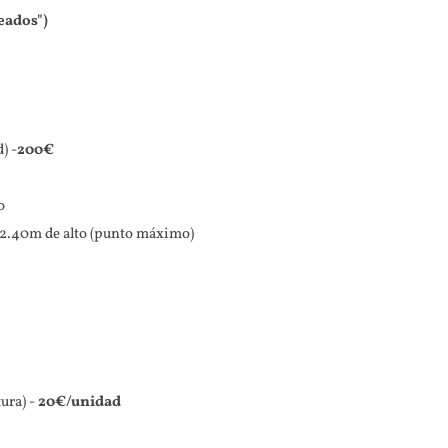
eados")
) -
200€
o
 2.40m de alto (punto máximo)
ura) -
20€/unidad