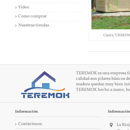
Video
Como comprar
Nuestras tiendas
Casita "CHIRI
TEREMOK es una empresa famil
calidad son pilares básicos d
madera quedan muy bien integr
TEREMOK hecho a mano, he
Información
Información
Contáctenos
La Rioj