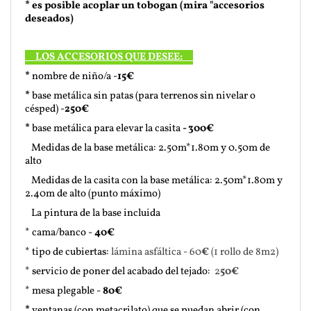
* es posible acoplar un tobogan (mira "accesorios
deseados)
LOS ACCESORIOS QUE DESEE
:
*
nombre de niño/a -
15€
*
base metálica sin patas (para terrenos sin nivelar o
césped) -
250€
*
base metálica para elevar la casita
- 300€
Medidas de la base metálica: 2.50m*1.80m y 0.50m de
alto
Medidas de la casita con la base metálica: 2.50m*1.80m y
2.40m de alto (punto máximo)
La pintura de la base incluida
* cama/banco -
40€
* tipo de cubiertas:
lámina asfáltica - 60
€
(1 rollo de 8m2)
* servicio de poner del acabado del tejado:
2
50€
* mesa plegable -
80€
*
ventanas (con metacrilato) que se puedan abrir (con