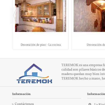
i
Decoración de piso - La cocina
Decoración de
TEREMOK es una empresa famil
calidad son pilares básicos d
madera quedan muy bien integr
TEREMOK hecho a mano, he
Información
Información
Contáctenos
La Rioj