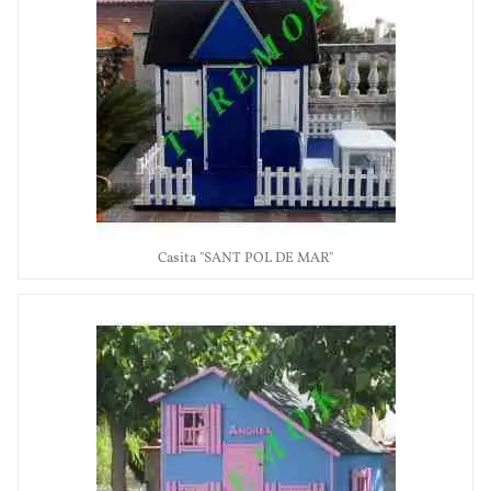
Casita "SANT POL DE MAR"