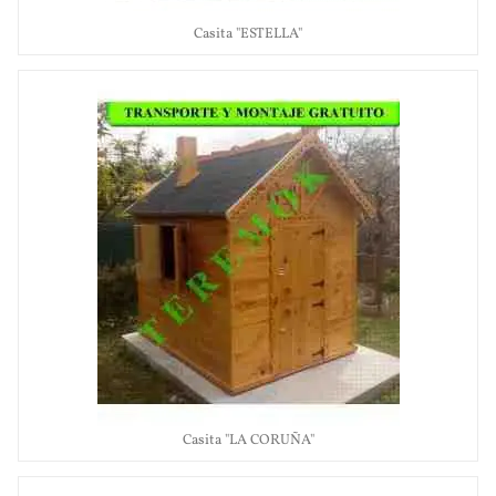
Casita "ESTELLA"
Casita "LA CORUÑA"