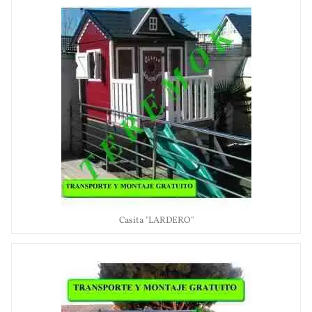
Casita "LARDERO"