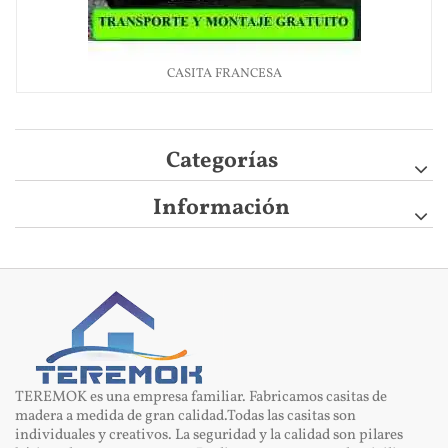
CASITA FRANCESA
Categorías
Información
TEREMOK es una empresa familiar. Fabricamos casitas de
madera a medida de gran calidad.Todas las casitas son
individuales y creativos. La seguridad y la calidad son pilares